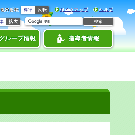
色の反転
標準
反転
サイトマップ
ヘルプ
検索
準
拡大
グループ情報
指導者情報