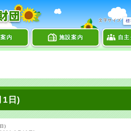
文字サイズ
標
座案内
施設案内
自主
月1日)
日)