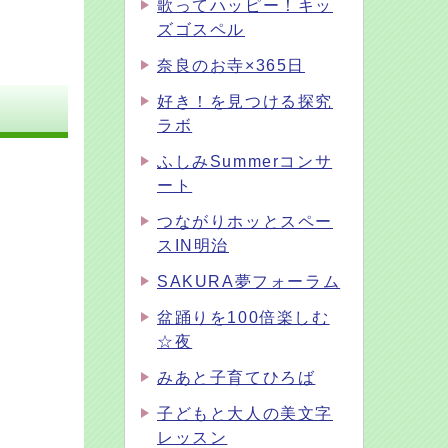
歌ってハッピー！キッ
ズゴスペル
奈良のお寺×365日
好き！を見つける探究
ラボ
ふしみSummerコンサ
ート
つながりホッとスペー
スIN明治
SAKURA夢フォーラム
盆踊りを100倍楽しむ
☆夜
みあと子育てひろば
子どもと大人の美文字
レッスン