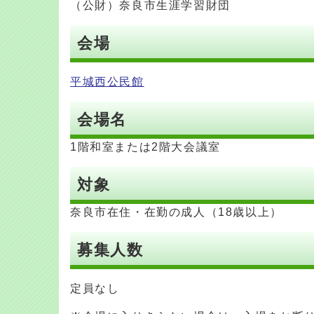
（公財）奈良市生涯学習財団
会場
平城西公民館
会場名
1階和室または2階大会議室
対象
奈良市在住・在勤の成人（18歳以上）
募集人数
定員なし