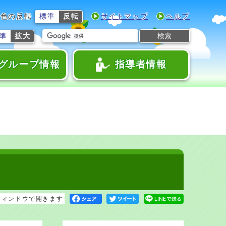
色の反転
標準
反転
サイトマップ
ヘルプ
検索
準
拡大
グループ情報
指導者情報
ウィンドウで開きます