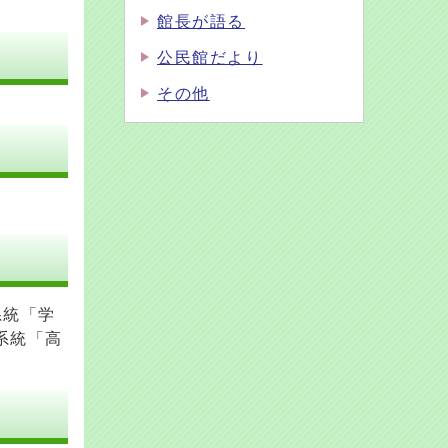
館長が語る
公民館だより
その他
系統「学
系統「高