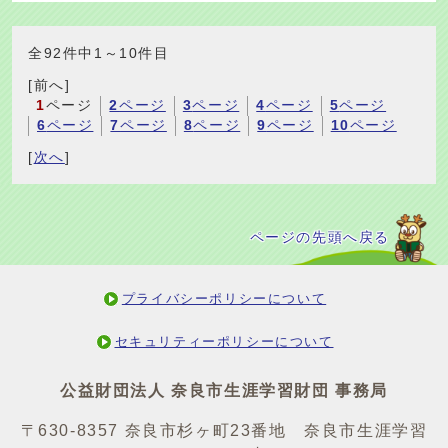
全92件中1～10件目
[前へ]
1
ページ
2
ページ
3
ページ
4
ページ
5
ページ
6
ページ
7
ページ
8
ページ
9
ページ
10
ページ
[
次へ
]
ページの先頭へ戻る
プライバシーポリシーについて
セキュリティーポリシーについて
公益財団法人 奈良市生涯学習財団 事務局
〒630-8357 奈良市杉ヶ町23番地 奈良市生涯学習