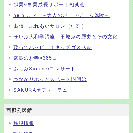
起業&事業成長サポート相談会
heiniカフェ～大人のボードゲーム体験～
出張！ふれあいサロン（中部）
せいぶ大和学講座～平城京の歴史とその文化～
歌ってハッピー！キッズゴスペル
奈良のお寺×365日
ふしみSummerコンサート
つながりホッとスペースIN明治
SAKURA夢フォーラム
西部公民館
施設情報