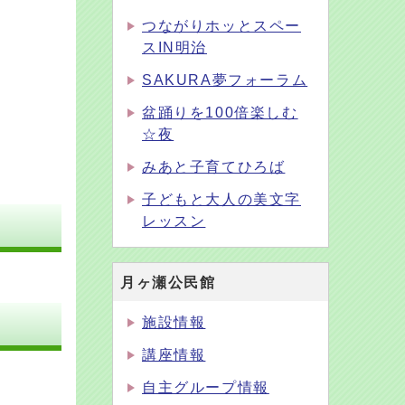
つながりホッとスペー
スIN明治
SAKURA夢フォーラム
盆踊りを100倍楽しむ
☆夜
みあと子育てひろば
子どもと大人の美文字
レッスン
月ヶ瀬公民館
施設情報
講座情報
自主グループ情報