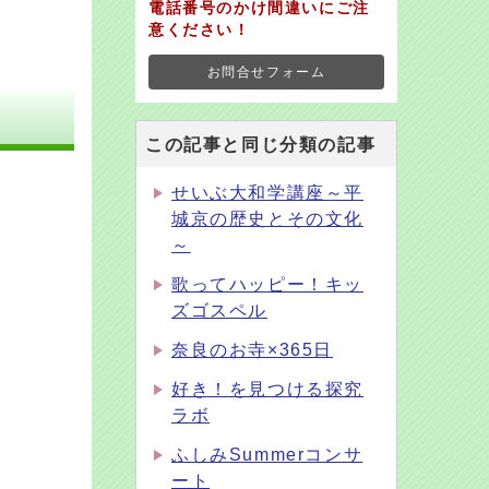
電話番号のかけ間違いにご注
意ください！
お問合せフォーム
この記事と同じ分類の記事
せいぶ大和学講座～平
城京の歴史とその文化
～
歌ってハッピー！キッ
ズゴスペル
奈良のお寺×365日
好き！を見つける探究
ラボ
ふしみSummerコンサ
ート