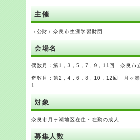
主催
（公財）奈良市生涯学習財団
会場名
偶数月：第1，3，5，7，9，11回 奈良
奇数月：第2，4，6，8，10，12回 月ヶ
1
対象
奈良市月ヶ瀬地区在住・在勤の成人
募集人数