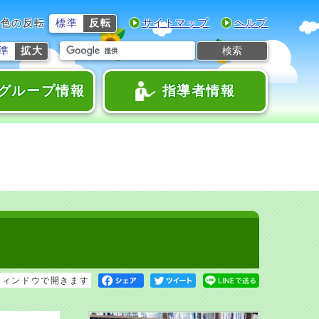
色の反転
標準
反転
サイトマップ
ヘルプ
検索
準
拡大
グループ情報
指導者情報
ウィンドウで開きます