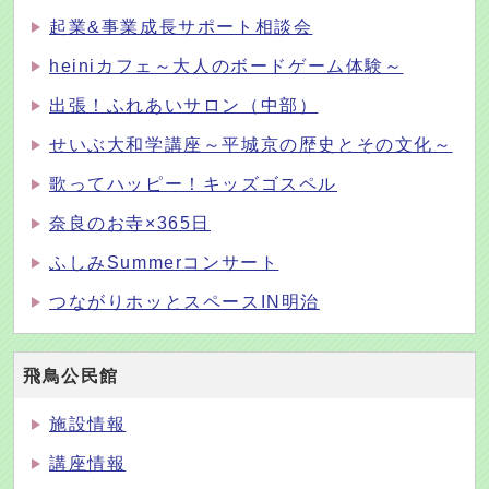
起業&事業成長サポート相談会
heiniカフェ～大人のボードゲーム体験～
出張！ふれあいサロン（中部）
せいぶ大和学講座～平城京の歴史とその文化～
歌ってハッピー！キッズゴスペル
奈良のお寺×365日
ふしみSummerコンサート
つながりホッとスペースIN明治
飛鳥公民館
施設情報
講座情報