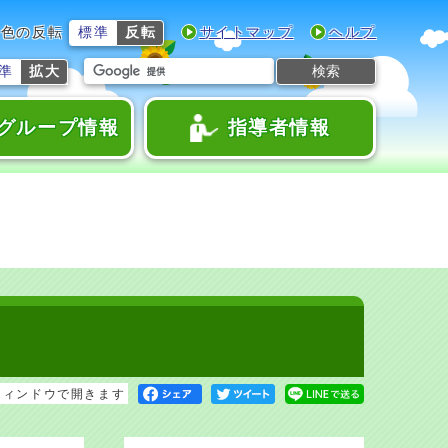
色の反転
標準
反転
サイトマップ
ヘルプ
検索
準
拡大
グループ情報
指導者情報
ウィンドウで開きます