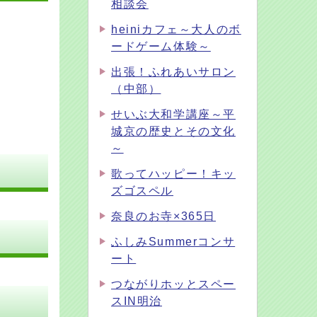
相談会
heiniカフェ～大人のボ
ードゲーム体験～
出張！ふれあいサロン
（中部）
せいぶ大和学講座～平
城京の歴史とその文化
～
歌ってハッピー！キッ
ズゴスペル
奈良のお寺×365日
ふしみSummerコンサ
ート
つながりホッとスペー
スIN明治