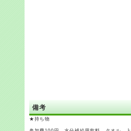
備考
★持ち物
参加費100円、水分補給用飲料、タオル、