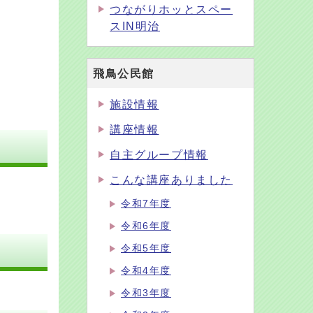
つながりホッとスペー
スIN明治
飛鳥公民館
施設情報
講座情報
自主グループ情報
こんな講座ありました
令和7年度
令和6年度
令和5年度
令和4年度
令和3年度