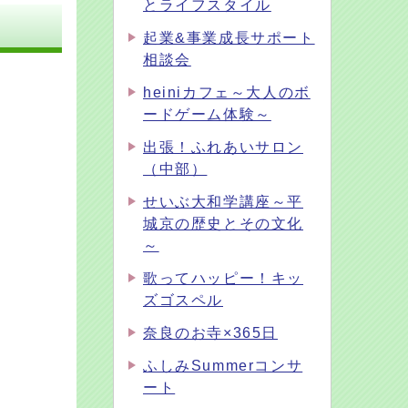
とライフスタイル
起業&事業成長サポート
相談会
heiniカフェ～大人のボ
ードゲーム体験～
出張！ふれあいサロン
（中部）
せいぶ大和学講座～平
城京の歴史とその文化
～
歌ってハッピー！キッ
ズゴスペル
奈良のお寺×365日
ふしみSummerコンサ
ート