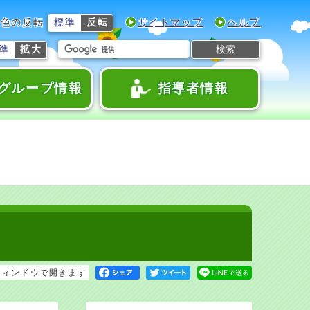
色の反転
標準
反転
サイトマップ
ヘルプ
検索
準
拡大
グループ情報
指導者情報
ウィンドウで開きます