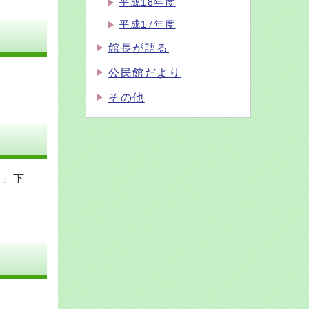
平成18年度
平成17年度
館長が語る
公民館だより
その他
停」下